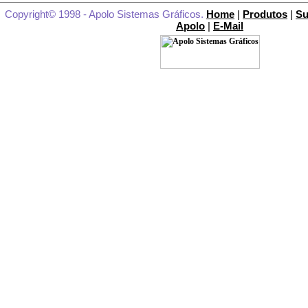
Copyright© 1998 - Apolo Sistemas Gráficos.
Home
|
Produtos
|
Su
Apolo
|
E-Mail
MAPA DO SITE
PÁGINA INICIAL
PRÉ-IMPRESSÃO
CTP
Usados
IMPRESSÃ
Offset Bicolor
Offset 4 Cores
Usados
ACABAMENTO:
Guil
Trilaterais
Corte e Vinco
Dobradeiras
Grampeadeira
Costura
B
Dura
Dobra Orelha
Laminadora
Envernizadora
Usados
EMBA
Corte a Laser
Dobra Lâminas
Acopladoras
Dobradeira-Cola
Formadora de Caixa c/Capa
Corte e Vinco Manual
Corte e Vinc
Corte
Usados
E-Mails:
Consulte aqui!
Suporte
Cadastre-se
Presidente
Classificados:
Equipamentos Usados
Empregos
O
Onde Estamos
Clientes e Depoimentos