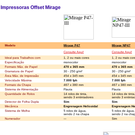
Impressoras Offset Mirage
Modelo
Mirage P47
Mirage NP47
Consulte Aqui!
Consulte Aqui!
Ideal para Trabalhos com
1, 2 ou mais cores
1, 2 ou mais cor
Especificação
monocolor
monocolor
Formato Máx. de Papel
470 x 365 mm
470 x 365 mm
Gramatura de Papel
30 - 250 g/m²
30 - 250 g/m²
Área Máx. de Impressão
454 x 345 mm
454 x 345 mm
Velocidade Máxima
7.000 fph
7.000 fph
Formato da Chapa
467 x 380 mm
467 x 380 mm
Sistema de Alimentação
Flauta
Flauta
Quantidade de Rolos
14 rolos de tinta,
14 rolos de tinta
sendo 3 entintadores
sendo 3 entinta
Detector de Folha Dupla
Sim
Sim
Mecânica
Engrenagem Helicoidal
Engrenagem Hel
Sistema de Molha
5 rolos de água,
5 rolos de água,
sendo 2 na chapa
sendo 2 na cha
Numerador
---
Sim