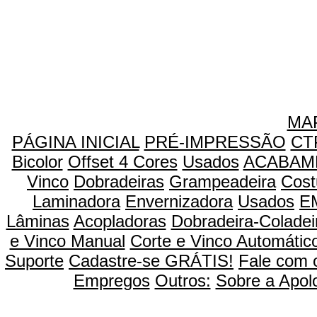
MAP
PÁGINA INICIAL
PRÉ-IMPRESSÃO
CT
Bicolor
Offset 4 Cores
Usados
ACABAM
Vinco
Dobradeiras
Grampeadeira
Cost
Laminadora
Envernizadora
Usados
E
Lâminas
Acopladoras
Dobradeira-Coladei
e Vinco Manual
Corte e Vinco Automátic
Suporte
Cadastre-se GRÁTIS!
Fale com 
Empregos
Outros:
Sobre a Apol