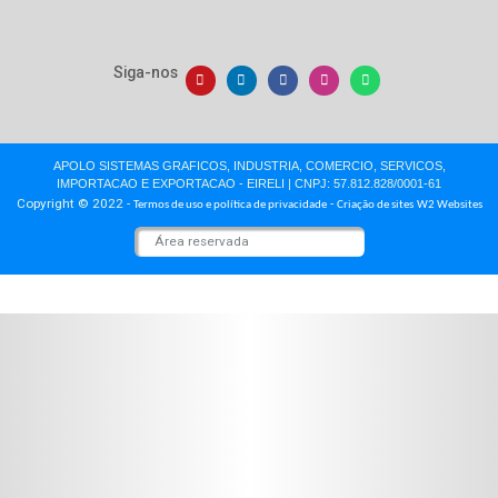
Trabalhe Conosco
Artigos
Depoimentos
Blog
Vídeos Institucionais
Crédito e Financiamentos
Produtos e Serviços
Rótulos e Etiquetas
Gráfica Offset
Xeikon Impressoras
Xeikon Aplicações
Embalagem Cartão
Embalagem Papelão
Embalagem Fast Food
Classificado de Empregos
Contato
Fale com Vendas