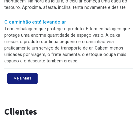
que muita correria de sexta nasce de pequenas decisões
adiadas na segunda.
O hambúrguer chegou inteiro. A caixa nem tanto.
Tem embalagem que sai da cozinha como se fosse para u
sessão de fotos. Está limpa, reta, bem montada, bonita na
bancada e com cara de marca organizada. O problema é qu
no delivery, a prova não acontece no balcão. A prova acon
na mochila, na curva, na lombada e na pressa.
A amostra ficou linda. O lote não.
Tem trabalho que nasce perfeito na mesa de aprovação. A
primeira peça sai bonita, bem montada, cor certa, vinco lim
encaixe preciso. O cliente olha, aprova e vai embora com a
sensação de que está tudo resolvido. Só que a produção e
escala faz uma pergunta que a amostra sozinha não respo
O QR Code caiu no vinco