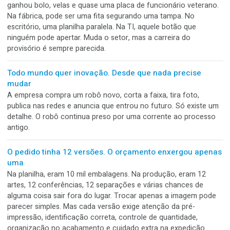
A máquina cabia no layout. Não passava pela porta
Na planta, tudo estava perfeito. Havia espaço para operar, 
manutenção e circular ao redor. O único detalhe esquecido 
como a máquina chegaria até lá. O caminhão encostou, a
equipe se reuniu e a instalação começou naquele clima de
novidade. Até a máquina encontrar uma porta alguns
centímetros menor. O layout dizia que podia entrar. A pared
discordou.
A solução provisória comemorou cinco anos de empr
Era só até chegar a peça certa. Cinco anos depois, o reme
ganhou bolo, velas e quase uma placa de funcionário veter
Na fábrica, pode ser uma fita segurando uma tampa. No
escritório, uma planilha paralela. Na TI, aquele botão que
ninguém pode apertar. Muda o setor, mas a carreira do
provisório é sempre parecida.