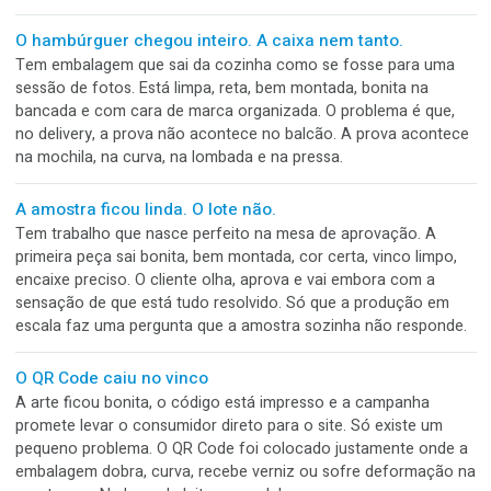
Todo mundo viu. Ninguém parou.
A caixa saiu torta da linha. A produção percebeu, mas imag
que a qualidade barraria. A qualidade viu, mas acreditou que
expedição separaria. O PCP estava preocupado com o praz
expedição confiou que tudo já havia sido aprovado.
Sua gráfica tem uma Ferrari, mas dirige no modo
econômico
A máquina é rápida, moderna e capaz de entregar muito mai
Mas o arquivo ainda chega incompleto. A aprovação acont
pelo WhatsApp. O PCP está em uma planilha que só uma p
entende. O material não foi separado e o acabamento des
o pedido quando ele já está atrasado.
A semana começa antes da máquina ligar
Toda segunda-feira, a produção ganha chance. Pedidos ent
clientes cobram, materiais chegam, arquivos aguardam
aprovação e máquinas precisam ser programadas. O probl