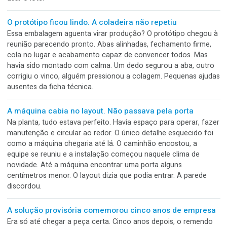
que a pasta também guardava o “final”, o “final corrigido”, o
“final novo” e o “final aprovado”. Entre arquivos quase iguais
alguém abriu justamente a versão anterior.
O pedido estava liberado. A matéria-prima não.
Às oito da manhã, todos tinham uma boa notícia. O comerci
havia confirmado o prazo, compras registrou a chegada do
material, o PCP reservou a máquina e a produção terminou
setup. A máquina estava pronta. O pallet também estava ali.
Faltava apenas um detalhe capaz de parar tudo. Ninguém p
usar o lote.
O protótipo ficou lindo. A coladeira não repetiu
Essa embalagem aguenta virar produção? O protótipo cheg
reunião parecendo pronto. Abas alinhadas, fechamento firm
cola no lugar e acabamento capaz de convencer todos. Ma
havia sido montado com calma. Um dedo segurou a aba, ou
corrigiu o vinco, alguém pressionou a colagem. Pequenas a
ausentes da ficha técnica.