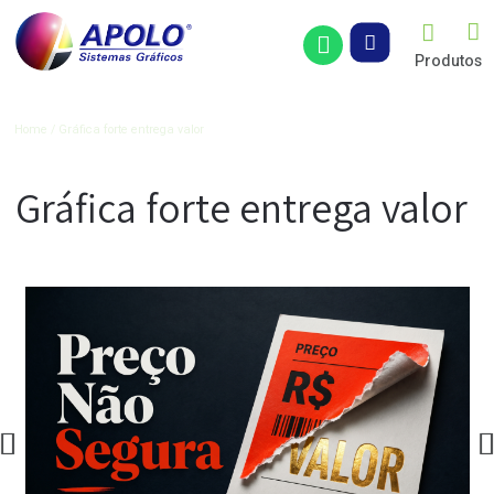
Pro
Artigos
Home
Gráfica forte entrega valor
Gráfica forte entrega val