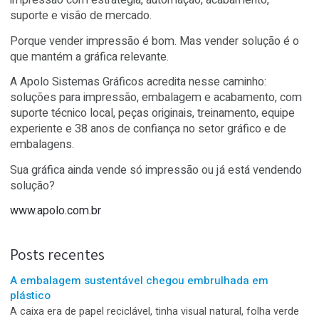
Quem entende essa pergunta vende melhor. Porque de
de ser apenas fornecedor de impressão e passa a ser
parceiro de produção, embalagem, acabamento, prazo,
personalização e resultado.
O futuro da indústria gráfica será de quem entrega
impressão com estratégia, automação, acabamento,
suporte e visão de mercado.
Porque vender impressão é bom. Mas vender solução 
que mantém a gráfica relevante.
A Apolo Sistemas Gráficos acredita nesse caminho:
soluções para impressão, embalagem e acabamento, 
suporte técnico local, peças originais, treinamento, equi
experiente e 38 anos de confiança no setor gráfico e de
embalagens.
Sua gráfica ainda vende só impressão ou já está vende
solução?