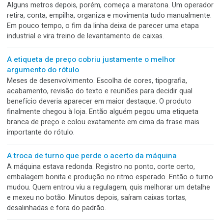
E não é qualquer história. Desde 1987, acompanhamos de p
as transformações do mercado gráfico brasileiro. Tecnolog
mudaram, novos segmentos surgiram e as necessidades de
quem produz se tornaram cada vez maiores.
A embalagem foi aprovada fechada. Ninguém testou
como abrir
Na apresentação, ela estava perfeita. Bonita, elegante, bem
impressa e com acabamento de primeira. O problema apar
quando alguém tentou abrir. Aba escondida, encaixe aperta
cola demais e nenhuma indicação clara. De repente, o
consumidor precisa de unha, força, tesoura e um pouco de
paciência para chegar ao produto.
O fim da linha virou academia
A máquina produz rápido. As embalagens saem em ótimo ri
Alguns metros depois, porém, começa a maratona. Um ope
retira, conta, empilha, organiza e movimenta tudo manualm