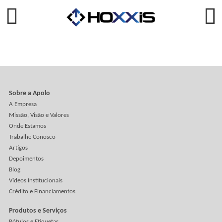
A arte ficou bonita, o código está impresso e a campanha
promete levar o consumidor direto para o site. Só existe u
pequeno problema. O QR Code foi colocado justamente on
embalagem dobra, curva, recebe verniz ou sofre deformaç
montagem. Na hora da leitura, o celular começa uma caça 
tesouro. Aproxima, afasta, inclina, tenta novamente e desist
O caminhão está levando ar
Tem embalagem que protege o produto. E tem embalagem 
protege uma enorme quantidade de espaço vazio. A caixa
cresce, o produto continua pequeno e o caminhão vira
praticamente um serviço de transporte de ar. Cabem menos
unidades por viagem, o frete aumenta, o estoque ocupa ma
espaço e o descarte também cresce.
Veja Mais