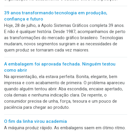
Todo mundo quer inovação. Desde que nada precise
mudar
A empresa compra um robô novo, corta a faixa, tira foto,
publica nas redes e anuncia que entrou no futuro. Só exist
detalhe. O robô continua preso por uma corrente ao proce
antigo.
O pedido tinha 12 versões. O orçamento enxergou ap
uma
Na planilha, eram 10 mil embalagens. Na produção, eram 12
artes, 12 conferências, 12 separações e várias chances de
alguma coisa sair fora do lugar. Trocar apenas a imagem p
parecer simples. Mas cada versão exige atenção da pré-
impressão, identificação correta, controle de quantidade,
organização no acabamento e cuidado extra na expedição.
39 anos transformando tecnologia em produção,
confiança e futuro
Hoje, 28 de julho, a Apolo Sistemas Gráficos completa 39 a