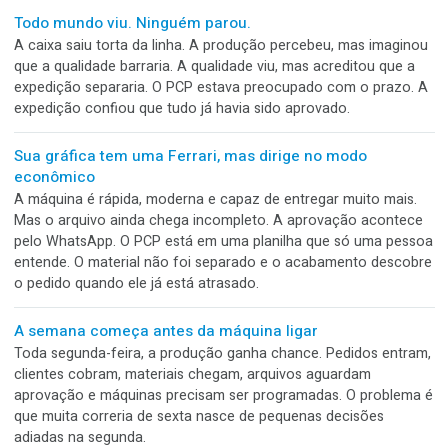
Em pouco tempo, o fim da linha deixa de parecer uma etap
industrial e vira treino de levantamento de caixas.
A etiqueta de preço cobriu justamente o melhor
argumento do rótulo
Meses de desenvolvimento. Escolha de cores, tipografia,
acabamento, revisão do texto e reuniões para decidir qual
benefício deveria aparecer em maior destaque. O produto
finalmente chegou à loja. Então alguém pegou uma etiquet
branca de preço e colou exatamente em cima da frase mai
importante do rótulo.
A troca de turno que perde o acerto da máquina
A máquina estava redonda. Registro no ponto, corte certo,
embalagem bonita e produção no ritmo esperado. Então o 
mudou. Quem entrou viu a regulagem, quis melhorar um det
e mexeu no botão. Minutos depois, saíram caixas tortas,
desalinhadas e fora do padrão.