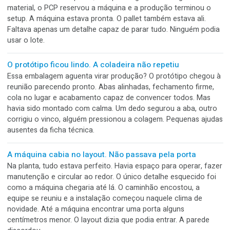
penúltima
A alteração era pequena. Uma informação corrigida, uma c
ajustada e um detalhe reposicionado. O cliente aprovou a 
arte e todos seguiram tranquilos para a produção. O probl
que a pasta também guardava o “final”, o “final corrigido”, o
“final novo” e o “final aprovado”. Entre arquivos quase iguais
alguém abriu justamente a versão anterior.
O pedido estava liberado. A matéria-prima não.
Às oito da manhã, todos tinham uma boa notícia. O comerci
havia confirmado o prazo, compras registrou a chegada do
material, o PCP reservou a máquina e a produção terminou
setup. A máquina estava pronta. O pallet também estava ali.
Faltava apenas um detalhe capaz de parar tudo. Ninguém p
usar o lote.
O protótipo ficou lindo. A coladeira não repetiu
Essa embalagem aguenta virar produção? O protótipo cheg
reunião parecendo pronto. Abas alinhadas, fechamento firm