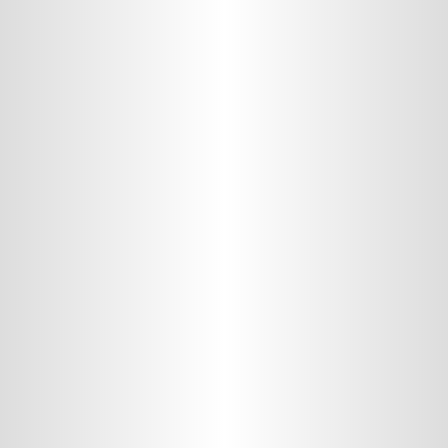
Classificado de Empregos
Contato
Fale com Vendas
Assistência Técnica
Fale com o Presidente
Onde Estamos
Atendimento
3164-9400
(11)
De segunda a sexta-feira das 8h30h às 17:30h.
Fale com Vendas
Siga-nos