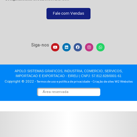
Sobre a Apolo
A Empresa
Missão, Visão e Valores
Onde Estamos
Trabalhe Conosco
Artigos
Depoimentos
Blog
Vídeos Institucionais
Crédito e Financiamentos
Produtos e Serviços
Rótulos e Etiquetas
Gráfica Offset
Xeikon Impressoras
Xeikon Aplicações
Embalagem Cartão
Embalagem Papelão
Embalagem Fast Food