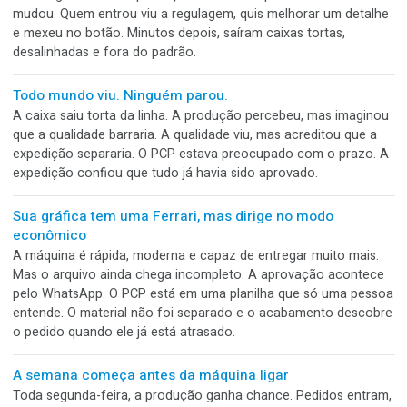
O fim da linha virou academia
A máquina produz rápido. As embalagens saem em ótimo ri
Alguns metros depois, porém, começa a maratona. Um ope
retira, conta, empilha, organiza e movimenta tudo manualm
Em pouco tempo, o fim da linha deixa de parecer uma etap
industrial e vira treino de levantamento de caixas.
A etiqueta de preço cobriu justamente o melhor
argumento do rótulo
Meses de desenvolvimento. Escolha de cores, tipografia,
acabamento, revisão do texto e reuniões para decidir qual
benefício deveria aparecer em maior destaque. O produto
finalmente chegou à loja. Então alguém pegou uma etiquet
branca de preço e colou exatamente em cima da frase mai
importante do rótulo.
A troca de turno que perde o acerto da máquina
A máquina estava redonda. Registro no ponto, corte certo,
embalagem bonita e produção no ritmo esperado. Então o 