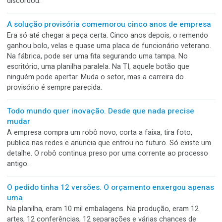
cola no lugar e acabamento capaz de convencer todos. Ma
havia sido montado com calma. Um dedo segurou a aba, ou
corrigiu o vinco, alguém pressionou a colagem. Pequenas a
ausentes da ficha técnica.
A máquina cabia no layout. Não passava pela porta
Na planta, tudo estava perfeito. Havia espaço para operar, 
manutenção e circular ao redor. O único detalhe esquecido 
como a máquina chegaria até lá. O caminhão encostou, a
equipe se reuniu e a instalação começou naquele clima de
novidade. Até a máquina encontrar uma porta alguns
centímetros menor. O layout dizia que podia entrar. A pared
discordou.
A solução provisória comemorou cinco anos de empr
Era só até chegar a peça certa. Cinco anos depois, o reme
ganhou bolo, velas e quase uma placa de funcionário veter
Na fábrica, pode ser uma fita segurando uma tampa. No