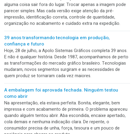
escritório, uma planilha paralela. Na TI, aquele botão que
ninguém pode apertar. Muda o setor, mas a carreira do
provisório é sempre parecida.
Todo mundo quer inovação. Desde que nada precise
mudar
A empresa compra um robô novo, corta a faixa, tira foto,
publica nas redes e anuncia que entrou no futuro. Só exist
detalhe. O robô continua preso por uma corrente ao proce
antigo.
O pedido tinha 12 versões. O orçamento enxergou ap
uma
Na planilha, eram 10 mil embalagens. Na produção, eram 12
artes, 12 conferências, 12 separações e várias chances de
alguma coisa sair fora do lugar. Trocar apenas a imagem p
parecer simples. Mas cada versão exige atenção da pré-
impressão, identificação correta, controle de quantidade,
organização no acabamento e cuidado extra na expedição.