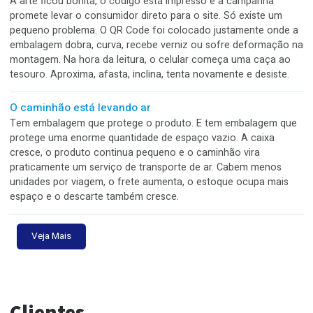
A semana começa antes da máquina ligar
Toda segunda-feira, a produção ganha chance. Pedidos ent
clientes cobram, materiais chegam, arquivos aguardam
aprovação e máquinas precisam ser programadas. O probl
que muita correria de sexta nasce de pequenas decisões
adiadas na segunda.
O hambúrguer chegou inteiro. A caixa nem tanto.
Tem embalagem que sai da cozinha como se fosse para u
sessão de fotos. Está limpa, reta, bem montada, bonita na
bancada e com cara de marca organizada. O problema é qu
no delivery, a prova não acontece no balcão. A prova acon
na mochila, na curva, na lombada e na pressa.
A amostra ficou linda. O lote não.
Tem trabalho que nasce perfeito na mesa de aprovação. A
primeira peça sai bonita, bem montada, cor certa, vinco lim
encaixe preciso. O cliente olha, aprova e vai embora com a