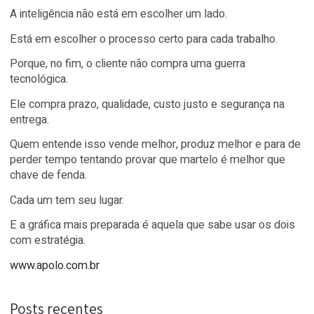
no volume.
Já o digital brilha quando o cliente quer tiragem menor,
personalização, reposição rápida, teste de mercado,
conteúdo atualizado ou simplesmente não quer transfo
o estoque em decoração permanente do galpão.
A inteligência não está em escolher um lado.
Está em escolher o processo certo para cada trabalho.
Porque, no fim, o cliente não compra uma guerra
tecnológica.
Ele compra prazo, qualidade, custo justo e segurança n
entrega.
Quem entende isso vende melhor, produz melhor e par
perder tempo tentando provar que martelo é melhor qu
chave de fenda.