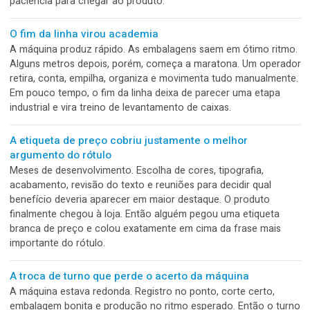
39 anos transformando tecnologia em produção,
confiança e futuro
Hoje, 28 de julho, a Apolo Sistemas Gráficos completa 39 a
E não é qualquer história. Desde 1987, acompanhamos de p
as transformações do mercado gráfico brasileiro. Tecnolog
mudaram, novos segmentos surgiram e as necessidades de
quem produz se tornaram cada vez maiores.
A embalagem foi aprovada fechada. Ninguém testou
como abrir
Na apresentação, ela estava perfeita. Bonita, elegante, bem
impressa e com acabamento de primeira. O problema apar
quando alguém tentou abrir. Aba escondida, encaixe aperta
cola demais e nenhuma indicação clara. De repente, o
consumidor precisa de unha, força, tesoura e um pouco de
paciência para chegar ao produto.