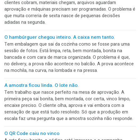
mudou. Quem entrou viu a regulagem, quis melhorar um det
e mexeu no botão. Minutos depois, saíram caixas tortas,
desalinhadas e fora do padrão.
Todo mundo viu. Ninguém parou.
A caixa saiu torta da linha. A produção percebeu, mas imag
que a qualidade barraria. A qualidade viu, mas acreditou que
expedição separaria. O PCP estava preocupado com o praz
expedição confiou que tudo já havia sido aprovado.
Sua gráfica tem uma Ferrari, mas dirige no modo
econômico
A máquina é rápida, moderna e capaz de entregar muito mai
Mas o arquivo ainda chega incompleto. A aprovação acont
pelo WhatsApp. O PCP está em uma planilha que só uma p
entende. O material não foi separado e o acabamento des
o pedido quando ele já está atrasado.