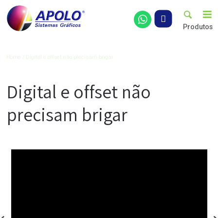
Pro
Artigos
Home
Digital e offset não precisam brigar
Digital e offset não
precisam brigar