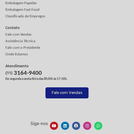
A Empresa
Missão, Visão e Valores
Onde Estamos
Trabalhe Conosco
Artigos
Depoimentos
Blog
Vídeos Institucionais
Crédito e Financiamentos
Produtos e Serviços
Rótulos e Etiquetas
Gráfica Offset
Xeikon Impressoras
Xeikon Aplicações
Embalagem Cartão
Embalagem Papelão
Embalagem Fast Food