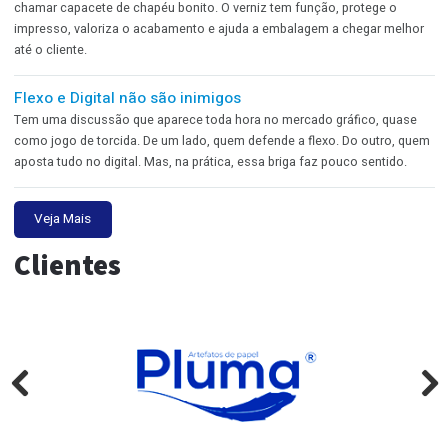
A Regency e a virada para o digital
A Regency Labels é uma gráfica familiar com muitos anos de estrad
mercado de rótulos. A base da empresa sempre foi a flexografia. M
robusta, produção firme, operador experiente com aquele conhecim
de chão de fábrica. Mas o mercado começou a mudar.
Outros posts
Verniz não é maquiagem
Muita gente olha para o verniz e pensa que ele serve apenas para dei
embalagem mais bonita. Serve também, claro. Mas parar por aí é qu
chamar capacete de chapéu bonito. O verniz tem função, protege o
impresso, valoriza o acabamento e ajuda a embalagem a chegar me
até o cliente.
Flexo e Digital não são inimigos
Tem uma discussão que aparece toda hora no mercado gráfico, qu