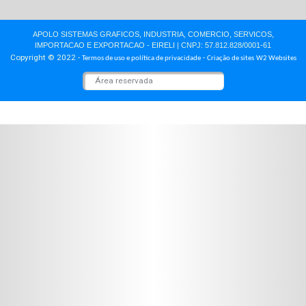
Classificado de Empregos
Contato
Fale com Vendas
Assistência Técnica
Fale com o Presidente
Onde Estamos
Atendimento
3164-9400
(11)
De segunda a sexta-feira das 8h30h às 17:30h.
Fale com Vendas
Siga-nos