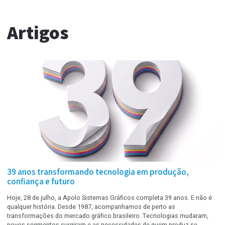
MultiBlade 340
(Acabamento Digital para Rótulos sem
Facas Convencionais)
Artigos