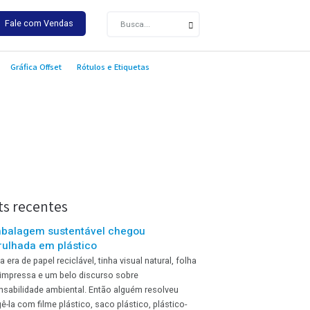
-9400
Fale com Vendas
Aplicações
Gráfica Offset
Rótulos e Etiquetas
Posts recentes
A embalagem sustentável chegou
embrulhada em plástico
A caixa era de papel reciclável, tinha visual natural, folha
verde impressa e um belo discurso sobre