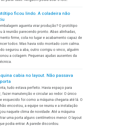
comercial havia confirmado o prazo, compras registrou
a chegada do material, o PCP reservou a máquina e a
produção terminou o setup. A máquina estava pronta. O
pallet também estava ali. Faltava apenas um detalhe
capaz de parar tudo. Ninguém podia usar o lote.
O protótipo ficou lindo. A coladeira não
repetiu
In
witter
WhatsApp
Essa embalagem aguenta virar produção? O protótipo
chegou à reunião parecendo pronto. Abas alinhadas,
fechamento firme, cola no lugar e acabamento capaz de
convencer todos. Mas havia sido montado com calma.
Um dedo segurou a aba, outro corrigiu o vinco, alguém
pressionou a colagem. Pequenas ajudas ausentes da
eça
ficha técnica.
ta.
A máquina cabia no layout. Não passava
pela porta
Na planta, tudo estava perfeito. Havia espaço para