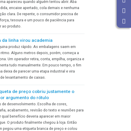
39 anos. E não é qualquer história. Desde 1987,
acompanhamos de perto as transformações do
mercado gráfico brasileiro. Tecnologias mudaram,
novos segmentos surgiram e as necessidades de quem
produz se tornaram cada vez maiores.
A embalagem foi aprovada fechada.
Ninguém testou como abrir
Na apresentação, ela estava perfeita. Bonita, elegante,
bem impressa e com acabamento de primeira. O
problema apareceu quando alguém tentou abrir. Aba
escondida, encaixe apertado, cola demais e nenhuma
indicação clara. De repente, o consumidor precisa de
unha, força, tesoura e um pouco de paciência para
chegar ao produto.
O fim da linha virou academia
A máquina produz rápido. As embalagens saem em