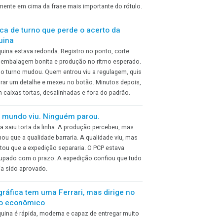
ótimo ritmo. Alguns metros depois, porém, começa a
maratona. Um operador retira, conta, empilha, organiza e
movimenta tudo manualmente. Em pouco tempo, o fim
da linha deixa de parecer uma etapa industrial e vira
treino de levantamento de caixas.
A etiqueta de preço cobriu justamente o
melhor argumento do rótulo
Meses de desenvolvimento. Escolha de cores,
tipografia, acabamento, revisão do texto e reuniões para
decidir qual benefício deveria aparecer em maior
destaque. O produto finalmente chegou à loja. Então
alguém pegou uma etiqueta branca de preço e colou
exatamente em cima da frase mais importante do rótulo.
A troca de turno que perde o acerto da
máquina
A máquina estava redonda. Registro no ponto, corte
certo, embalagem bonita e produção no ritmo esperado.