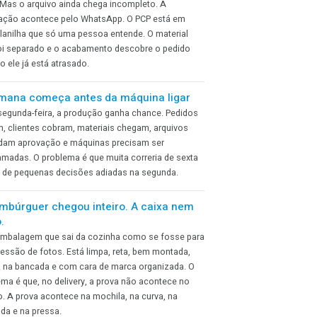
Então o turno mudou. Quem entrou viu a regulagem, quis
melhorar um detalhe e mexeu no botão. Minutos depois,
saíram caixas tortas, desalinhadas e fora do padrão.
Todo mundo viu. Ninguém parou.
A caixa saiu torta da linha. A produção percebeu, mas
imaginou que a qualidade barraria. A qualidade viu, mas
acreditou que a expedição separaria. O PCP estava
preocupado com o prazo. A expedição confiou que tudo
já havia sido aprovado.
Sua gráfica tem uma Ferrari, mas dirige no
modo econômico
A máquina é rápida, moderna e capaz de entregar muito
mais. Mas o arquivo ainda chega incompleto. A
aprovação acontece pelo WhatsApp. O PCP está em
uma planilha que só uma pessoa entende. O material
não foi separado e o acabamento descobre o pedido