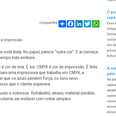
Compartilhar
Facebook
Linked
T
Compartilhe:
ign para impressão
a, a arte está linda. No papel, parece “outra cor”. E aí com
quivo e tempo indo embora.
RGB é cor de tela. É luz. CMYK é cor de impressão. É tin
 RGB para uma impressora que trabalha em CMYK, a
r. E é aí que os azuis perdem força, os tons neon