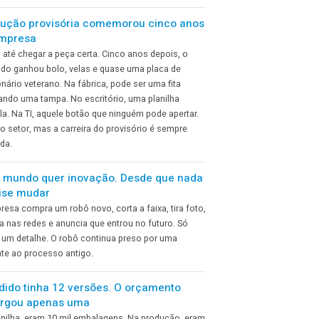
operar, fazer manutenção e circular ao redor. O único
detalhe esquecido foi como a máquina chegaria até lá. O
o,
caminhão encostou, a equipe se reuniu e a instalação
começou naquele clima de novidade. Até a máquina
encontrar uma porta alguns centímetros menor. O layout
dizia que podia entrar. A parede discordou.
A solução provisória comemorou cinco anos
de empresa
a.
Era só até chegar a peça certa. Cinco anos depois, o
remendo ganhou bolo, velas e quase uma placa de
o é
funcionário veterano. Na fábrica, pode ser uma fita
segurando uma tampa. No escritório, uma planilha
paralela. Na TI, aquele botão que ninguém pode apertar.
cor
Muda o setor, mas a carreira do provisório é sempre
te.
parecida.
Todo mundo quer inovação. Desde que nada