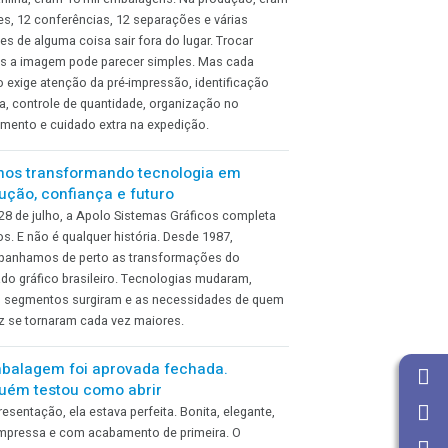
precise mudar
A empresa compra um robô novo, corta a faixa, tira foto,
publica nas redes e anuncia que entrou no futuro. Só
existe um detalhe. O robô continua preso por uma
corrente ao processo antigo.
O pedido tinha 12 versões. O orçamento
enxergou apenas uma
Na planilha, eram 10 mil embalagens. Na produção, eram
12 artes, 12 conferências, 12 separações e várias
chances de alguma coisa sair fora do lugar. Trocar
apenas a imagem pode parecer simples. Mas cada
versão exige atenção da pré-impressão, identificação
correta, controle de quantidade, organização no
acabamento e cuidado extra na expedição.
39 anos transformando tecnologia em
produção, confiança e futuro
Hoje, 28 de julho, a Apolo Sistemas Gráficos completa