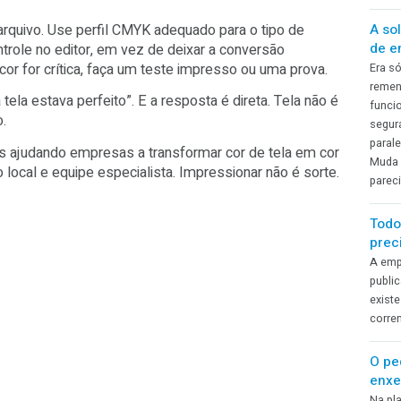
uele peso que o cliente esperava.
 vira custo e estresse. Retrabalho, atraso, material perdid
 isso costuma ser evitável com rotina simples.
har o arquivo. Use perfil CMYK adequado para o tipo de
m controle no editor, em vez de deixar a conversão
ando a cor for crítica, faça um teste impresso ou uma prov
inha tela estava perfeito”. E a resposta é direta. Tela nã
mpresso.
 38 anos ajudando empresas a transformar cor de tela em 
écnico local e equipe especialista. Impressionar não é sor