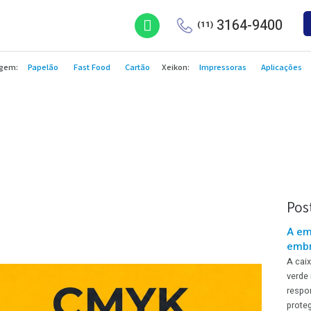
3164
(11)
Embalagem:
Papelão
Fast Food
Cartão
Xeikon:
Impressoras