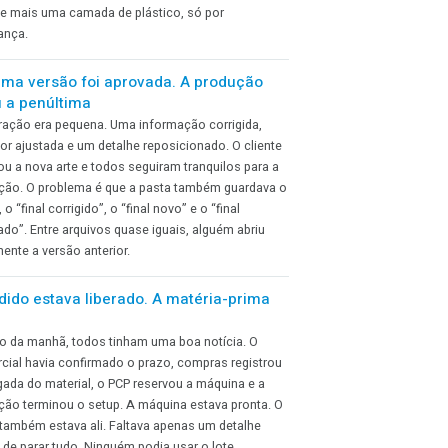
responsabilidade ambiental. Então alguém resolveu
protegê-la com filme plástico, saco plástico, plástico-
bolha e mais uma camada de plástico, só por
segurança.
A última versão foi aprovada. A produção
abriu a penúltima
A alteração era pequena. Uma informação corrigida,
uma cor ajustada e um detalhe reposicionado. O cliente
aprovou a nova arte e todos seguiram tranquilos para a
produção. O problema é que a pasta também guardava o
“final”, o “final corrigido”, o “final novo” e o “final
aprovado”. Entre arquivos quase iguais, alguém abriu
justamente a versão anterior.
O pedido estava liberado. A matéria-prima
não.
Às oito da manhã, todos tinham uma boa notícia. O