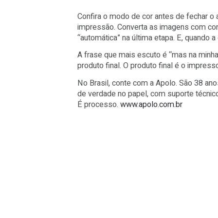
desaparecem e o preto fica sem aq
O problema não é só “estético”. Ele
cliente desconfiado. E o pior é que
O que resolve na prática
Confira o modo de cor antes de fec
impressão. Converta as imagens co
“automática” na última etapa. E, qu
A frase que mais escuto é “mas na m
produto final. O produto final é o i
No Brasil, conte com a Apolo. São
de verdade no papel, com suporte t
É processo.
www.apolo.com.br