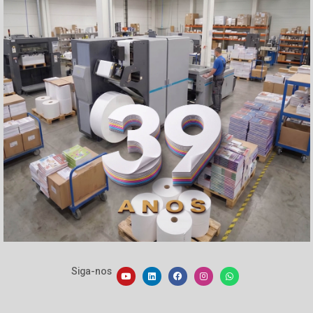
Embalagem Papelão
Embalagem Fast Food
Classificado de Empregos
Contato
Fale com Vendas
Assistência Técnica
Fale com o Presidente
Onde Estamos
Atendimento
3164-9400
(11)
De segunda a sexta-feira das 8h30h às 17:30h.
Fale com Vendas