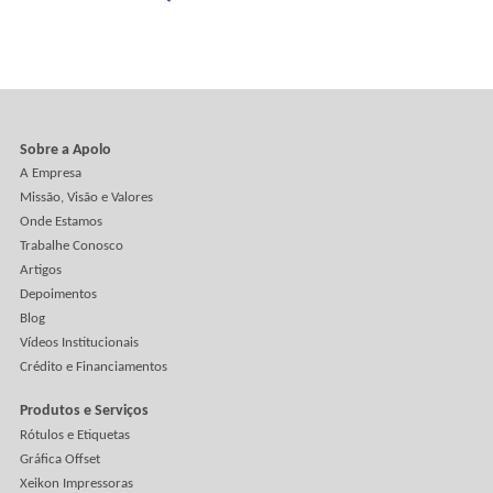
CS Label produz os rótulos da Destilaria SIS4ERS na
Digital Xeikon
Uma IMPRESSÃO DIGITAL ECO-AMIGÁVEL com boa relaç
custo-benefício.
Clientes