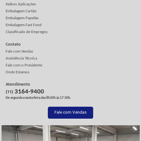
Sobre a Apolo
A Empresa
Missão, Visão e Valores
Onde Estamos
Trabalhe Conosco
Artigos
Depoimentos
Blog
Vídeos Institucionais
Crédito e Financiamentos
Produtos e Serviços
Rótulos e Etiquetas
Gráfica Offset
Xeikon Impressoras
Xeikon Aplicações
Embalagem Cartão