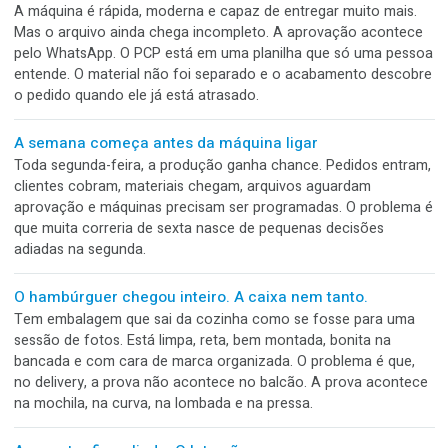
branca de preço e colou exatamente em cima da frase mai
importante do rótulo.
A troca de turno que perde o acerto da máquina
A máquina estava redonda. Registro no ponto, corte certo,
embalagem bonita e produção no ritmo esperado. Então o 
mudou. Quem entrou viu a regulagem, quis melhorar um det
e mexeu no botão. Minutos depois, saíram caixas tortas,
desalinhadas e fora do padrão.
Todo mundo viu. Ninguém parou.
A caixa saiu torta da linha. A produção percebeu, mas imag
que a qualidade barraria. A qualidade viu, mas acreditou que
expedição separaria. O PCP estava preocupado com o praz
expedição confiou que tudo já havia sido aprovado.
Sua gráfica tem uma Ferrari, mas dirige no modo
econômico