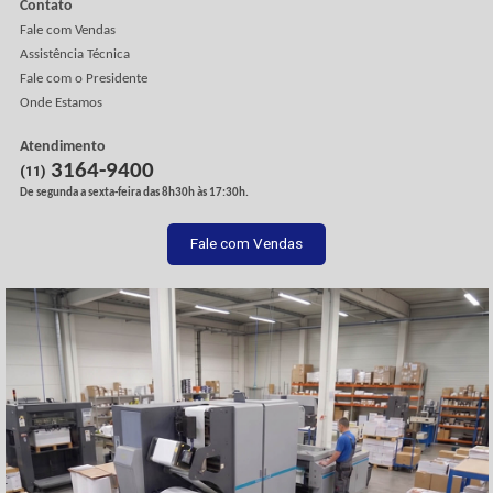
Sobre a Apolo
A Empresa
Missão, Visão e Valores
Onde Estamos
Trabalhe Conosco
Artigos
Depoimentos
Blog
Vídeos Institucionais
Crédito e Financiamentos
Produtos e Serviços
Rótulos e Etiquetas