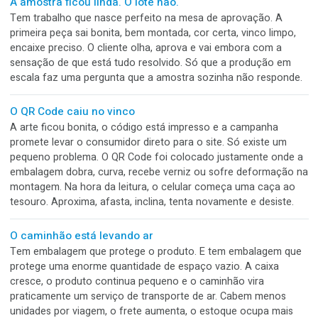
A máquina é rápida, moderna e capaz de entregar muito mai
Mas o arquivo ainda chega incompleto. A aprovação acont
pelo WhatsApp. O PCP está em uma planilha que só uma p
entende. O material não foi separado e o acabamento des
o pedido quando ele já está atrasado.
A semana começa antes da máquina ligar
Toda segunda-feira, a produção ganha chance. Pedidos ent
clientes cobram, materiais chegam, arquivos aguardam
aprovação e máquinas precisam ser programadas. O probl
que muita correria de sexta nasce de pequenas decisões
adiadas na segunda.
O hambúrguer chegou inteiro. A caixa nem tanto.
Tem embalagem que sai da cozinha como se fosse para u
sessão de fotos. Está limpa, reta, bem montada, bonita na
bancada e com cara de marca organizada. O problema é qu
no delivery, a prova não acontece no balcão. A prova acon