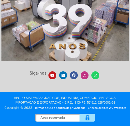
Gráfica Offset
Xeikon Impressoras
Xeikon Aplicações
Embalagem Cartão
Embalagem Papelão
Embalagem Fast Food
Classificado de Empregos
Contato
Fale com Vendas
Assistência Técnica
Fale com o Presidente
Onde Estamos
Atendimento
3164-9400
(11)
De segunda a sexta-feira das 8h30h às 17:30h.
Fale com Vendas