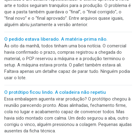
impressa e um belo discurso sobre responsabilidade ambient
Então alguém resolveu protegê-la com filme plástico, saco
plástico, plástico-bolha e mais uma camada de plástico, só 
segurança.
A última versão foi aprovada. A produção abriu a
penúltima
A alteração era pequena. Uma informação corrigida, uma c
ajustada e um detalhe reposicionado. O cliente aprovou a 
arte e todos seguiram tranquilos para a produção. O probl
que a pasta também guardava o “final”, o “final corrigido”, o
“final novo” e o “final aprovado”. Entre arquivos quase iguais
alguém abriu justamente a versão anterior.
O pedido estava liberado. A matéria-prima não.
Às oito da manhã, todos tinham uma boa notícia. O comerci
havia confirmado o prazo, compras registrou a chegada do
material, o PCP reservou a máquina e a produção terminou
setup. A máquina estava pronta. O pallet também estava ali.