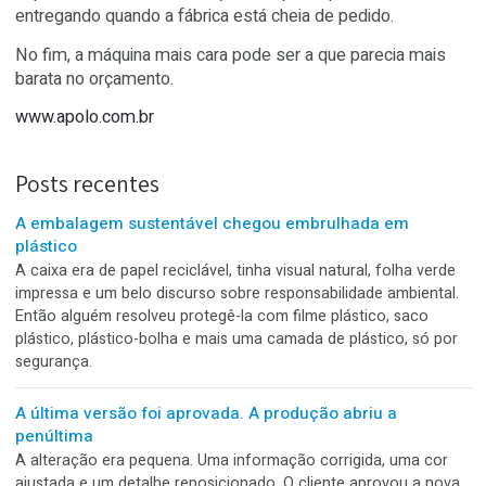
margem começa a escorrer.
Por isso, a decisão de compra precisa considerar robus
suporte técnico, peças, treinamento, instalação com
especialistas e capacidade de manter a produção
funcionando. Equipamento bom não é só aquele que
impressiona na demonstração. É aquele que continua
entregando quando a fábrica está cheia de pedido.
No fim, a máquina mais cara pode ser a que parecia ma
barata no orçamento.
www.apolo.com.br
Posts recentes
A embalagem sustentável chegou embrulhada em
plástico
A caixa era de papel reciclável, tinha visual natural, folha ve