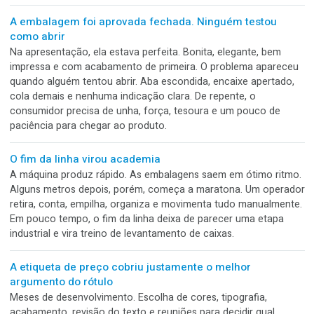
Na planilha, eram 10 mil embalagens. Na produção, eram 12
artes, 12 conferências, 12 separações e várias chances de
alguma coisa sair fora do lugar. Trocar apenas a imagem p
parecer simples. Mas cada versão exige atenção da pré-
impressão, identificação correta, controle de quantidade,
organização no acabamento e cuidado extra na expedição.
39 anos transformando tecnologia em produção,
confiança e futuro
Hoje, 28 de julho, a Apolo Sistemas Gráficos completa 39 a
E não é qualquer história. Desde 1987, acompanhamos de p
as transformações do mercado gráfico brasileiro. Tecnolog
mudaram, novos segmentos surgiram e as necessidades de
quem produz se tornaram cada vez maiores.
A embalagem foi aprovada fechada. Ninguém testou
como abrir
Na apresentação, ela estava perfeita. Bonita, elegante, bem