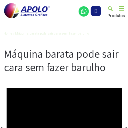
Pro
Artigos
Home
Máquina barata pode sair cara sem fazer barulho
Máquina barata pode sai
cara sem fazer barulho