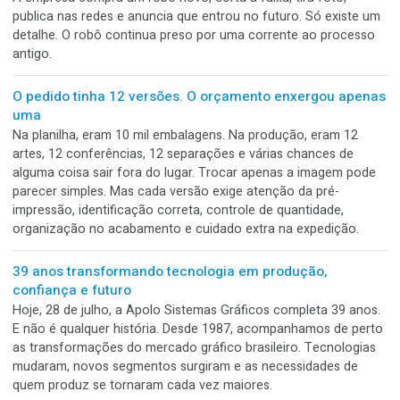
discordou.
A solução provisória comemorou cinco anos de empr
Era só até chegar a peça certa. Cinco anos depois, o reme
ganhou bolo, velas e quase uma placa de funcionário veter
Na fábrica, pode ser uma fita segurando uma tampa. No
escritório, uma planilha paralela. Na TI, aquele botão que
ninguém pode apertar. Muda o setor, mas a carreira do
provisório é sempre parecida.
Todo mundo quer inovação. Desde que nada precise
mudar
A empresa compra um robô novo, corta a faixa, tira foto,
publica nas redes e anuncia que entrou no futuro. Só exist
detalhe. O robô continua preso por uma corrente ao proce
antigo.
O pedido tinha 12 versões. O orçamento enxergou ap
uma