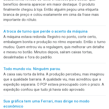
impressa e com acabamento de primeira. O problema apar
quando alguém tentou abrir. Aba escondida, encaixe aperta
cola demais e nenhuma indicação clara. De repente, o
consumidor precisa de unha, força, tesoura e um pouco de
paciência para chegar ao produto.
O fim da linha virou academia
A máquina produz rápido. As embalagens saem em ótimo ri
Alguns metros depois, porém, começa a maratona. Um ope
retira, conta, empilha, organiza e movimenta tudo manualm
Em pouco tempo, o fim da linha deixa de parecer uma etap
industrial e vira treino de levantamento de caixas.
A etiqueta de preço cobriu justamente o melhor
argumento do rótulo
Meses de desenvolvimento. Escolha de cores, tipografia,
acabamento, revisão do texto e reuniões para decidir qual
benefício deveria aparecer em maior destaque. O produto
finalmente chegou à loja. Então alguém pegou uma etiquet