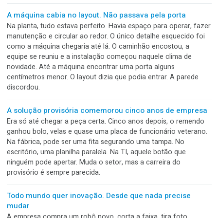
Faltava apenas um detalhe capaz de parar tudo. Ninguém p
usar o lote.
O protótipo ficou lindo. A coladeira não repetiu
Essa embalagem aguenta virar produção? O protótipo cheg
reunião parecendo pronto. Abas alinhadas, fechamento firm
cola no lugar e acabamento capaz de convencer todos. Ma
havia sido montado com calma. Um dedo segurou a aba, ou
corrigiu o vinco, alguém pressionou a colagem. Pequenas a
ausentes da ficha técnica.
A máquina cabia no layout. Não passava pela porta
Na planta, tudo estava perfeito. Havia espaço para operar, 
manutenção e circular ao redor. O único detalhe esquecido 
como a máquina chegaria até lá. O caminhão encostou, a
equipe se reuniu e a instalação começou naquele clima de
novidade. Até a máquina encontrar uma porta alguns
centímetros menor. O layout dizia que podia entrar. A pared