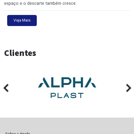
na mochila, na curva, na lombada e na pressa.
A amostra ficou linda. O lote não.
Tem trabalho que nasce perfeito na mesa de aprovação. A
primeira peça sai bonita, bem montada, cor certa, vinco lim
encaixe preciso. O cliente olha, aprova e vai embora com a
sensação de que está tudo resolvido. Só que a produção e
escala faz uma pergunta que a amostra sozinha não respo
O QR Code caiu no vinco
A arte ficou bonita, o código está impresso e a campanha
promete levar o consumidor direto para o site. Só existe u
pequeno problema. O QR Code foi colocado justamente on
embalagem dobra, curva, recebe verniz ou sofre deformaç
montagem. Na hora da leitura, o celular começa uma caça 
tesouro. Aproxima, afasta, inclina, tenta novamente e desist
O caminhão está levando ar
Tem embalagem que protege o produto. E tem embalagem 