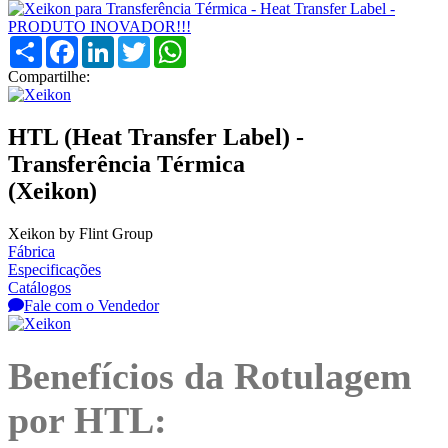
Compartilhar
Facebook
LinkedIn
Twitter
WhatsApp
Compartilhe:
HTL (Heat Transfer Label) -
Transferência Térmica
(Xeikon)
Xeikon by Flint Group
Fábrica
Especificações
Catálogos
Fale com o Vendedor
Benefícios da Rotulagem
por HTL: