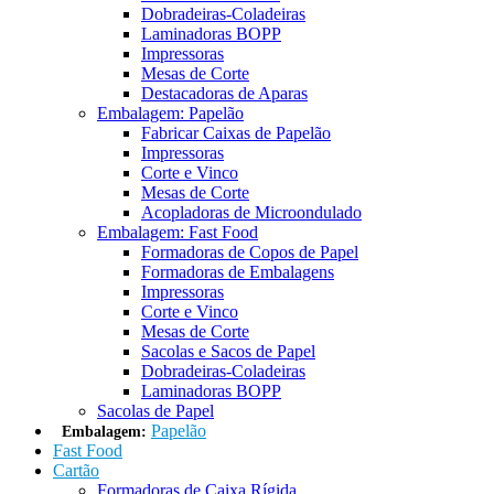
Dobradeiras-Coladeiras
Laminadoras BOPP
Impressoras
Mesas de Corte
Destacadoras de Aparas
Embalagem: Papelão
Fabricar Caixas de Papelão
Impressoras
Corte e Vinco
Mesas de Corte
Acopladoras de Microondulado
Embalagem: Fast Food
Formadoras de Copos de Papel
Formadoras de Embalagens
Impressoras
Corte e Vinco
Mesas de Corte
Sacolas e Sacos de Papel
Dobradeiras-Coladeiras
Laminadoras BOPP
Sacolas de Papel
Papelão
Embalagem:
Fast Food
Cartão
Formadoras de Caixa Rígida