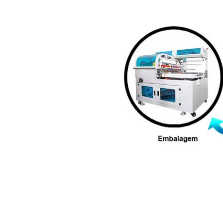
A aplicação exata depende 
Copos para bebidas quen
alimentação.
Copos para bebidas frias
Potes de papel:
sorvetes, 
Embalagens personaliza
Tampas de papel:
solução