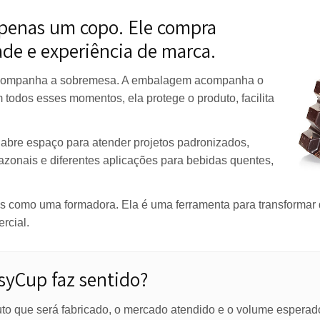
ilidade, controle e capacidade de atender diferentes proj
elo WhatsApp
ra apenas um copo. Ele compra
icidade e experiência de marca.
 pote acompanha a sobremesa. A embalagem acompanha
or. Em todos esses momentos, ela protege o produto, faci
a.
 isso abre espaço para atender projetos padronizados,
has sazonais e diferentes aplicações para bebidas quen