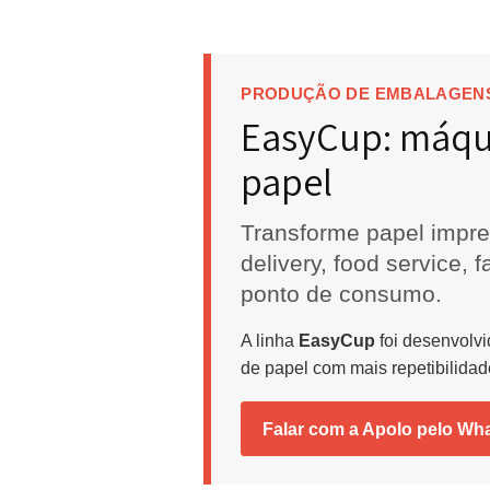
PRODUÇÃO DE EMBALA
EasyCup: má
papel
Transforme papel 
delivery, food ser
ponto de consumo
A linha
EasyCup
foi dese