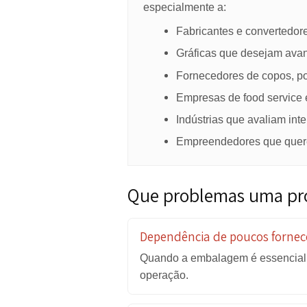
A EasyCup não deve ser vist
própria, portfólio e oportunida
Para quem a linh
A análise deve considerar 
especialmente a:
Fabricantes e conve
Gráficas que deseja
Fornecedores de copo
Empresas de food se
Indústrias que avali
Empreendedores que 