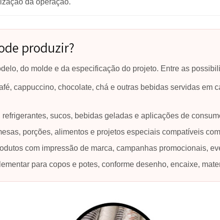
tejam corretamente definidos.
m atender diferentes ocasiões de consumo e ajudar a e
eada apenas em velocidade
orta, mas o resultado real depende do formato, das dime
a organização da operação.
sa pode produzir?