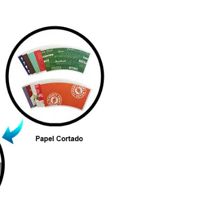
 as possibilidades comerciais estão:
ervidas em cafeterias, eventos e operações de
es de consumo rápido.
patíveis com a configuração escolhida.
ionais, eventos e linhas próprias.
caixe, material e modelo de equipamento.