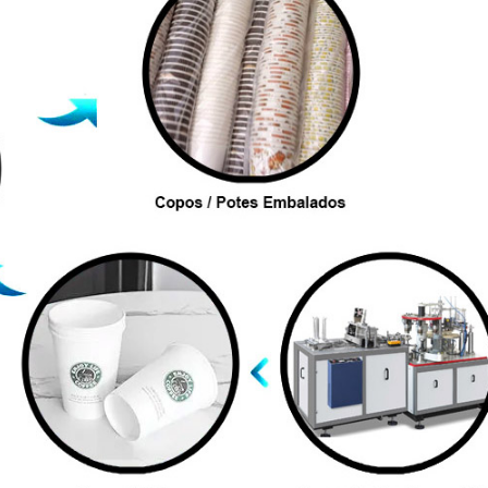
do modelo, do molde e da especificação do projeto. Entre
tes:
café, cappuccino, chocolate, chá e outras bebidas s
:
água, refrigerantes, sucos, bebidas geladas e aplicaçõ
sobremesas, porções, alimentos e projetos especiais com
das:
produtos com impressão de marca, campanhas promoc
 complementar para copos e potes, conforme desenho, en