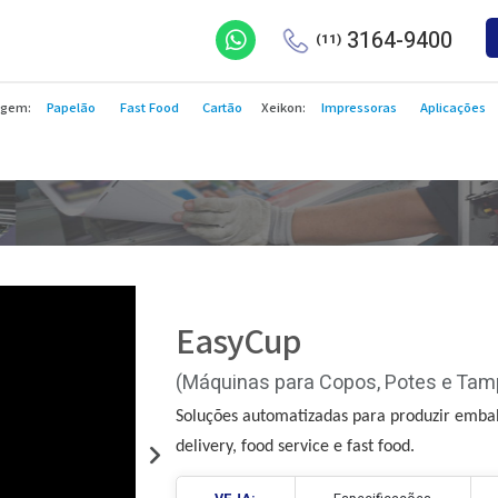
3164
(11)
Embalagem:
Papelão
Fast Food
Cartão
Xeikon:
Impressoras
EasyCup
(Máquinas para Copos, P
Soluções automatizadas para p
delivery, food service e fast fo