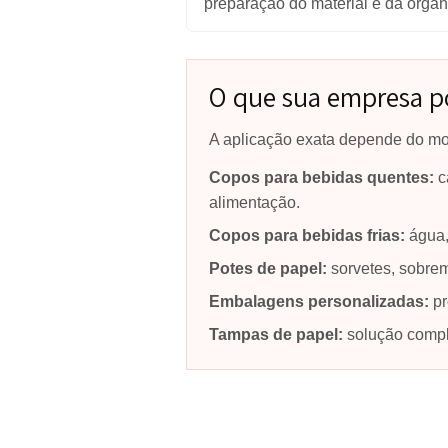
matéria-prima e processo es
Portfólio limitado
Copos, potes e tampas pode
item.
Compra de máquina bas
A capacidade anunciada imp
preparação do material e d
O que sua empre