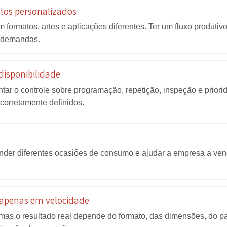
produção própria pode ajudar a re
fornecedores
cial para a venda, atrasos, falta de produto ou variaç
 projetos personalizados
edem formatos, artes e aplicações diferentes. Ter um f
 essas demandas.
rão e disponibilidade
 aumentar o controle sobre programação, repetição, insp