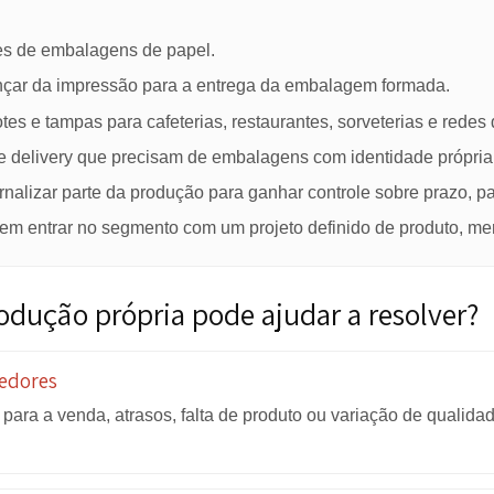
a apenas como uma formadora. Ela é uma ferramenta pa
de comercial.
a EasyCup faz sentido?
o produto que será fabricado, o mercado atendido e o vol
rtedores de embalagens de papel.
m avançar da impressão para a entrega da embalagem f
s, potes e tampas para cafeterias, restaurantes, sorvete
rvice e delivery que precisam de embalagens com identi
am internalizar parte da produção para ganhar controle so
querem entrar no segmento com um projeto definido de