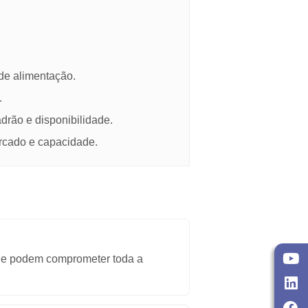
ra transformar demanda de embalagem em produção
ume esperado. A linha pode interessar
ormada.
rias e redes de alimentação.
dade própria.
bre prazo, padrão e disponibilidade.
 produto, mercado e capacidade.