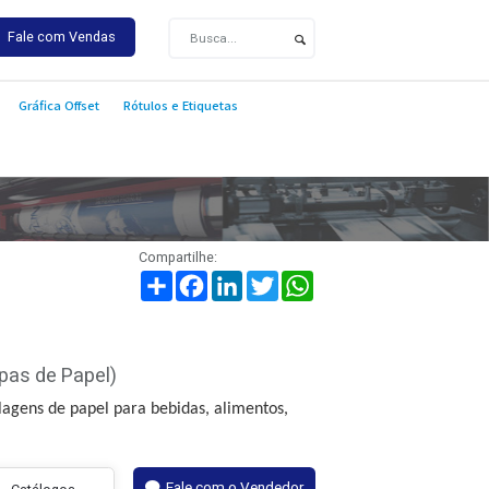
-9400
Fale com Vendas
Aplicações
Gráfica Offset
Rótulos e Etiquetas
Compartilhe:
Compartilhar
Facebook
LinkedIn
Twitter
Wha
otes e Tampas de Papel)
roduzir embalagens de papel para bebidas, alimentos,
od.