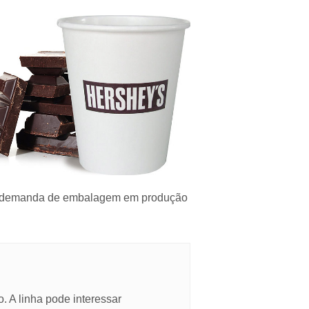
etos.
 o
lita
tes,