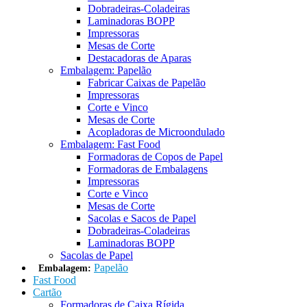
Dobradeiras-Coladeiras
Laminadoras BOPP
Impressoras
Mesas de Corte
Destacadoras de Aparas
Embalagem: Papelão
Fabricar Caixas de Papelão
Impressoras
Corte e Vinco
Mesas de Corte
Acopladoras de Microondulado
Embalagem: Fast Food
Formadoras de Copos de Papel
Formadoras de Embalagens
Impressoras
Corte e Vinco
Mesas de Corte
Sacolas e Sacos de Papel
Dobradeiras-Coladeiras
Laminadoras BOPP
Sacolas de Papel
Papelão
Embalagem:
Fast Food
Cartão
Formadoras de Caixa Rígida