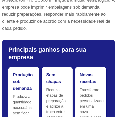
A JetCarton Pro SC300 Mini ajuda a mudar essa lógica. A
empresa pode imprimir embalagens sob demanda,
reduzir preparações, responder mais rapidamente ao
cliente e produzir de acordo com a necessidade real de
cada pedido.
Principais ganhos para sua
empresa
Produção
Sem
Novas
sob
chapas
receitas
demanda
Reduza
Transforme
etapas de
pedidos
Produza a
preparação
personalizados
quantidade
e agilize a
em uma
necessária
troca entre
nova
sem ficar