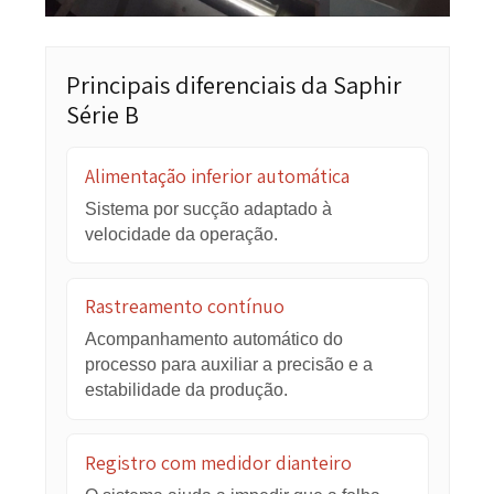
os diferenciais e as aplicações do equipamento.
Acoplamento de papel impresso
com papelão ondulado
Operação semi-automática com
alimentação inferior por sucção
A
Saphir Série B
foi projetada para acoplar folhas
impressas ao papelão ondulado, combinando
alimentação manual frontal da folha superior com
sucção automática da folha inferior.
Essa configuração ajuda a organizar o fluxo de
produção, melhorar o controle do material e reduzir
variações no processo de acoplamento.