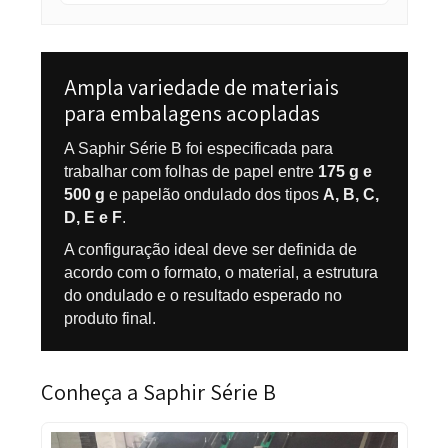
Interface para acompanhamento da
operação, ajustes e alarmes do
equipamento.
Controle e reciclagem de cola
Reposição eletrônica com
reaproveitamento do adesivo para
reduzir desperdícios e manter a
aplicação regular.
Rolo dosador
Distribui a cola de maneira uniforme para
reduzir falhas no acoplamento.
Prensa flutuante removível