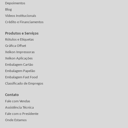
problema é que a pasta também guardava o “final”, o “fina
corrigido”, o “final novo” e o “final aprovado”. Entre arqui
quase iguais, alguém abriu justamente a versão anterior.
O pedido estava liberado. A matéria-prima não.
Às oito da manhã, todos tinham uma boa notícia. O
comercial havia confirmado o prazo, compras registrou a
chegada do material, o PCP reservou a máquina e a
produção terminou o setup. A máquina estava pronta. O
pallet também estava ali. Faltava apenas um detalhe capa
de parar tudo. Ninguém podia usar o lote.
Outros posts
O protótipo ficou lindo. A coladeira não repetiu
Essa embalagem aguenta virar produção? O protótipo