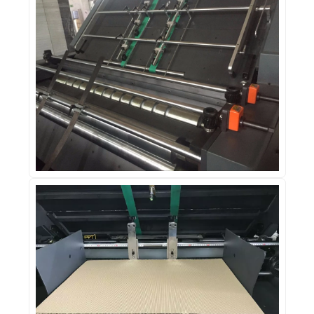
Ajuda a manter o papelão alinhado e
plano sem aplicar pressão inadequada
sobre o ondulado.
Ajuste lateral de pressão
Permite ajustes finos na pressão lateral
durante a preparação e a operação.
Sistema independente de limpeza
Tanque de água independente e
componentes desenvolvidos para facilitar
a limpeza e preservar a operação.