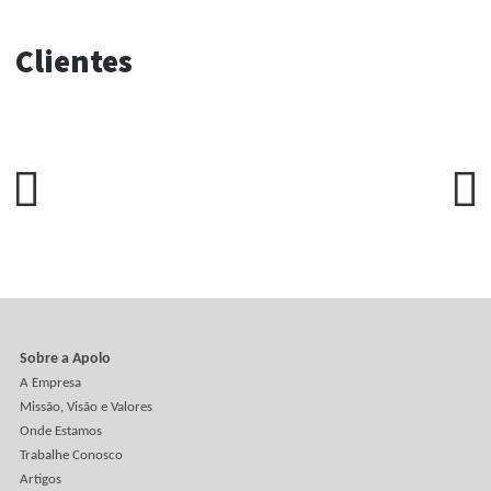
Artigos
A embalagem sustentável chegou embrulhada em
plástico
A caixa era de papel reciclável, tinha visual natural, folha
verde impressa e um belo discurso sobre responsabilidad
ambiental. Então alguém resolveu protegê-la com filme
plástico, saco plástico, plástico-bolha e mais uma camad
de plástico, só por segurança.
A última versão foi aprovada. A produção abriu a
penúltima
A alteração era pequena. Uma informação corrigida, uma
cor ajustada e um detalhe reposicionado. O cliente aprov
a nova arte e todos seguiram tranquilos para a produção.