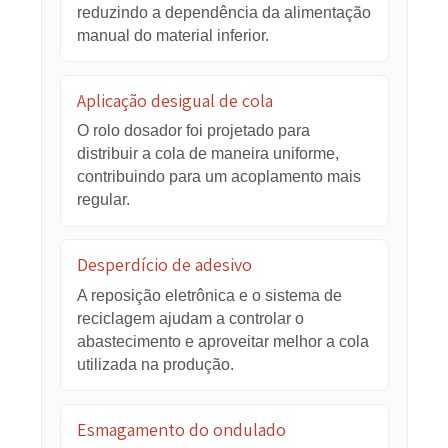
Variação no registro
O medidor dianteiro, o rastreamento
contínuo e os recursos de alinhamento
ajudam a manter a folha inferior dentro
dos limites da folha superior.
Alimentação irregular da folha inferior
O sistema automático por sucção
acompanha a velocidade da operação,
reduzindo a dependência da alimentação
manual do material inferior.
Aplicação desigual de cola
O rolo dosador foi projetado para