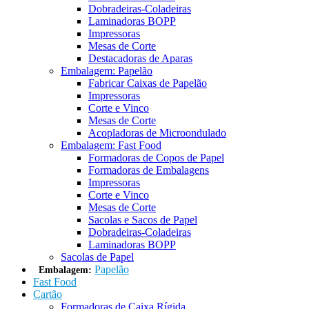
Dobradeiras-Coladeiras
Laminadoras BOPP
Impressoras
Mesas de Corte
Destacadoras de Aparas
Embalagem: Papelão
Fabricar Caixas de Papelão
Impressoras
Corte e Vinco
Mesas de Corte
Acopladoras de Microondulado
Embalagem: Fast Food
Formadoras de Copos de Papel
Formadoras de Embalagens
Impressoras
Corte e Vinco
Mesas de Corte
Sacolas e Sacos de Papel
Dobradeiras-Coladeiras
Laminadoras BOPP
Sacolas de Papel
Papelão
Embalagem:
Fast Food
Cartão
Formadoras de Caixa Rígida